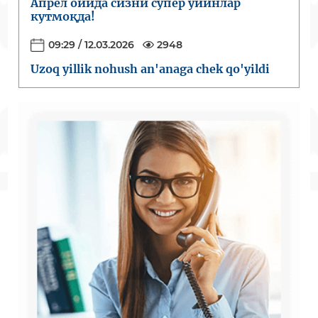
Апрел ойида сизни супер ўйинлар
кутмоқда!
09:29 / 12.03.2026
2948
Uzoq yillik nohush an'anaga chek qo'yildi