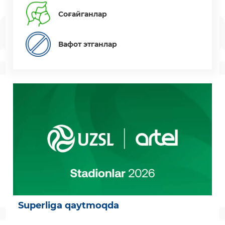
Соғайганлар
Вафот этганлар
Superliga qaytmoqda