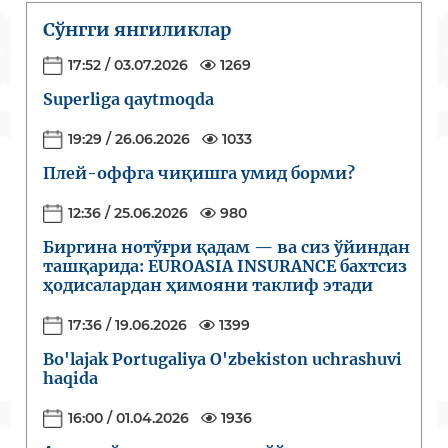
Сўнгги янгиликлар
17:52 / 03.07.2026
1269
Superliga qaytmoqda
19:29 / 26.06.2026
1033
Плей-оффга чиқишга умид борми?
12:36 / 25.06.2026
980
Биргина нотўғри қадам — ва сиз ўйиндан
ташқарида: EUROASIA INSURANCE бахтсиз
ҳодисалардан ҳимояни таклиф этади
17:36 / 19.06.2026
1399
Bo'lajak Portugaliya O'zbekiston uchrashuvi
haqida
16:00 / 01.04.2026
1936