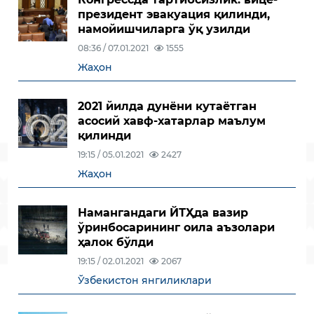
президент эвакуация қилинди,
намойишчиларга ўқ узилди
08:36 / 07.01.2021
1555
Жаҳон
2021 йилда дунёни кутаётган
асосий хавф-хатарлар маълум
қилинди
19:15 / 05.01.2021
2427
Жаҳон
Намангандаги ЙТҲда вазир
ўринбосарининг оила аъзолари
ҳалок бўлди
19:15 / 02.01.2021
2067
Ўзбекистон янгиликлари