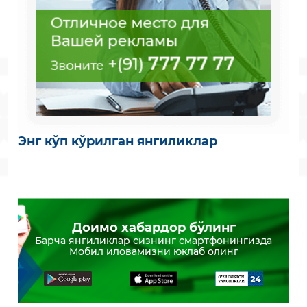
Энг кўп кўрилган янгиликлар
Доимо хабардор бўлинг
Барча янгиликлар сизнинг смартфонингизда
Мобил иловамизни юклаб олинг