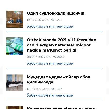
Одил судлов-халқ ишончи!
19:11 / 28.01.2021
1358
Ўзбекистон янгиликлари
O‘zbekistonda 2021-yil 1-fevraldan
oshiriladigan nafaqalar miqdori
haqida ma’lumot berildi
08:09 / 16.01.2021
2640
Ўзбекистон янгиликлари
Муқаддас қадамжойлар обод
қилинмоқда
17:14 / 14.01.2021
1487
Ўзбекистон янгиликлари
Конгрессда тартибсизлик: вице-