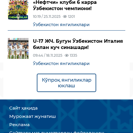
«Нефтчи» клуби 6 карра
Ўзбекистон чемпиони!
10:19 / 25.11.2025
1201
Ўзбекистон янгиликлари
U-17 ЖЧ. Бугун Ўзбекистон Италия
билан куч синашади!
09:44 / 18.11.2025
1335
Ўзбекистон янгиликлари
Кўпроқ янгиликлар
юклаш
Сайт ҳақида
Мурожаат жунатиш
Реклама
Сайтдаги маълумотлардан фойдаланиш