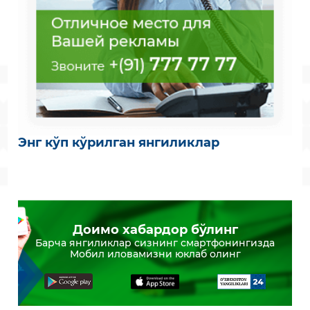
Энг кўп кўрилган янгиликлар
Доимо хабардор бўлинг
Барча янгиликлар сизнинг смартфонингизда
Мобил иловамизни юклаб олинг