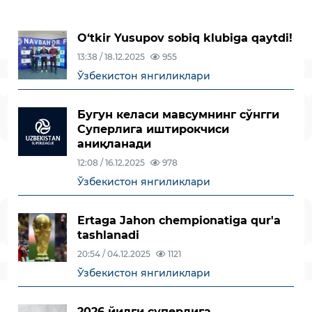
O‘tkir Yusupov sobiq klubiga qaytdi!
13:38 / 18.12.2025
955
Ўзбекистон янгиликлари
Бугун келаси мавсумнинг сўнгги
Суперлига иштирокчиси
аниқланади
12:08 / 16.12.2025
978
Ўзбекистон янгиликлари
Ertaga Jahon chempionatiga qur'a
tashlanadi
20:54 / 04.12.2025
1121
Ўзбекистон янгиликлари
2026 йилги суперлига