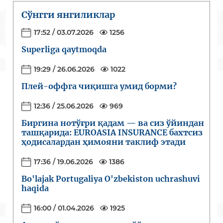
Сўнгги янгиликлар
17:52 / 03.07.2026
1256
Superliga qaytmoqda
19:29 / 26.06.2026
1022
Плей-оффга чиқишга умид борми?
12:36 / 25.06.2026
969
Биргина нотўғри қадам — ва сиз ўйиндан
ташқарида: EUROASIA INSURANCE бахтсиз
ҳодисалардан ҳимояни таклиф этади
17:36 / 19.06.2026
1386
Bo'lajak Portugaliya O'zbekiston uchrashuvi
haqida
16:00 / 01.04.2026
1925