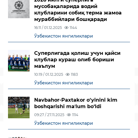
мусобақаларида водий
клубларини собиқ терма жамоа
мураббийлари бошқаради
16:11 / 01.12.2025
1144
Ўзбекистон янгиликлари
Суперлигада қолиш учун қайси
клублар кураш олиб бориши
маълум
10:19 / 01.12.2025
1183
Ўзбекистон янгиликлари
Navbahor-Paxtakor o‘yinini kim
boshqarishi maʼlum bo‘ldi
09:27 / 27.11.2025
1114
Ўзбекистон янгиликлари