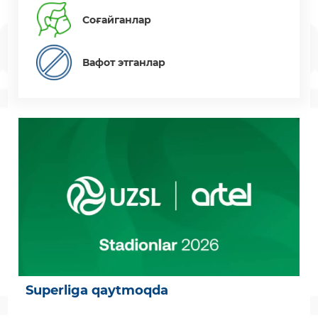
Соғайганлар
Вафот этганлар
Superliga qaytmoqda