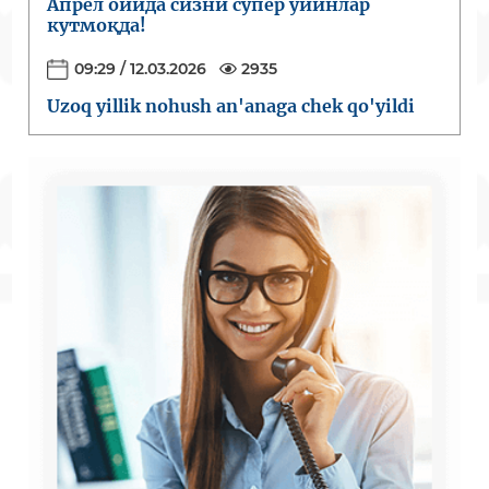
Апрел ойида сизни супер ўйинлар
кутмоқда!
09:29 / 12.03.2026
2935
Uzoq yillik nohush an'anaga chek qo'yildi