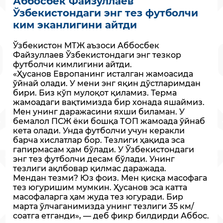
Аббосбек Файзуллаев
Ўзбекистондаги энг тез футболчи
ким эканлигини айтди
Ўзбекистон МТЖ аъзоси Аббосбек
Файзуллаев Ўзбекистондаги энг тезкор
футболчи кимлигини айтди.
«Ҳусанов Европанинг исталган жамоасида
ўйнай олади. У мени энг яқин дўстларимдан
бири. Биз кўп мулоқот қиламиз. Терма
жамоадаги вақтимизда бир хонада яшаймиз.
Мен унинг даражасини яхши биламан. У
бемалол ПСЖ ёки бошқа ТОП жамоада ўйнаб
кета олади. Унда футболчи учун керакли
барча хислатлар бор. Тезлиги ҳақида эса
гапирмасам ҳам бўлади. У Ўзбекистондаги
энг тез футболчи десам бўлади. Унинг
тезлиги ақлбовар қилмас даражада.
Мендан тезми? Юз фоиз. Мен қисқа масофага
тез югуришим мумкин. Ҳусанов эса катта
масофаларга ҳам жуда тез югуради. Бир
марта ўлчаганимизда унинг тезлиги 35 км/
соатга етганди», — деб фикр билдирди Аббос.