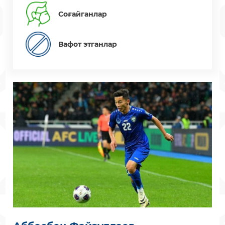
Соғайганлар
Вафот этганлар