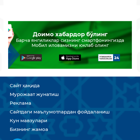
Доимо хабардор бўлинг
Барча янгиликлар сизнинг смартфонингизда
Мобил иловамизни юклаб олинг
Сайт ҳақида
Мурожаат жунатиш
Реклама
Сайтдаги маълумотлардан фойдаланиш
Кун мавзулари
Бизнинг жамоа