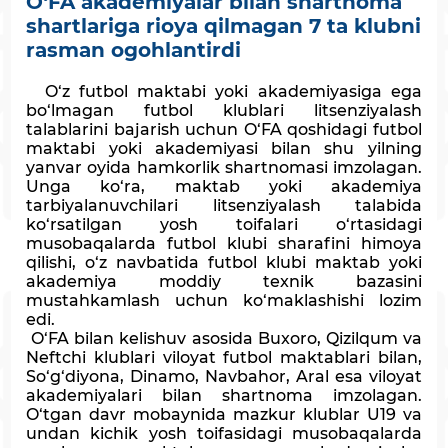
O‘FA akademiyalar bilan shartnoma
shartlariga rioya qilmagan 7 ta klubni
rasman ogohlantirdi
O‘z futbol maktabi yoki akademiyasiga ega
bo‘lmagan futbol klublari litsenziyalash
talablarini bajarish uchun O‘FA qoshidagi futbol
maktabi yoki akademiyasi bilan shu yilning
yanvar oyida hamkorlik shartnomasi imzolagan.
Unga ko‘ra, maktab yoki akademiya
tarbiyalanuvchilari litsenziyalash talabida
ko‘rsatilgan yosh toifalari o‘rtasidagi
musobaqalarda futbol klubi sharafini himoya
qilishi, o‘z navbatida futbol klubi maktab yoki
akademiya moddiy texnik bazasini
mustahkamlash uchun ko‘maklashishi lozim
edi.
O‘FA bilan kelishuv asosida Buxoro, Qizilqum va
Neftchi klublari viloyat futbol maktablari bilan,
So‘g‘diyona, Dinamo, Navbahor, Aral esa viloyat
akademiyalari bilan shartnoma imzolagan.
O‘tgan davr mobaynida mazkur klublar U19 va
undan kichik yosh toifasidagi musobaqalarda