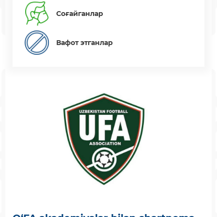
Соғайганлар
Вафот этганлар