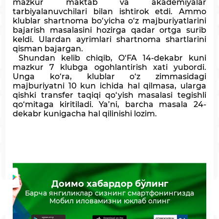
mazkur maktab va akademiyalar
tarbiyalanuvchilari bilan ishtirok etdi. Ammo
klublar shartnoma bo‘yicha o‘z majburiyatlarini
bajarish masalasini hozirga qadar ortga surib
keldi. Ulardan ayrimlari shartnoma shartlarini
qisman bajargan.
Shundan kelib chiqib, O‘FA 14-dekabr kuni
mazkur 7 klubga ogohlantirish xati yubordi.
Unga ko‘ra, klublar o‘z zimmasidagi
majburiyatni 10 kun ichida hal qilmasa, ularga
qishki transfer taqiqi qo‘yish masalasi tegishli
qo‘mitaga kiritiladi. Ya’ni, barcha masala 24-
dekabr kunigacha hal qilinishi lozim.
Доимо хабардор бўлинг
Барча янгиликлар сизнинг смартфонингизда
Мобил иловамизни юклаб олинг