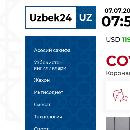
07.07.2
07:
USD
11
Асосий саҳифа
CO
Ўзбекистон
янгиликлари
Корона
Жаҳон
Иктисодиёт
Сиёсат
Технология
Спорт