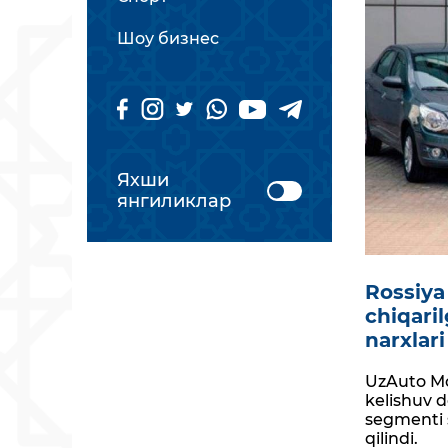
Шоу бизнес
Яхши
янгиликлар
Rossiya
chiqari
narxlari
UzAuto Mot
kelishuv 
segmenti 
qilindi.