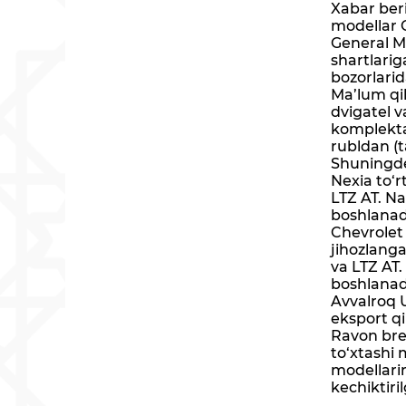
Xabar beri
modellar C
General M
shartlarig
bozorlari
Ma’lum qili
dvigatel 
komplektat
rubldan (t
Shuningdek
Nexia to‘r
LTZ AT. Na
boshlanad
Chevrolet 
jihozlanga
va LTZ AT.
boshlanad
Avvalroq 
eksport q
Ravon bren
to‘xtashi 
modellari
kechiktiril