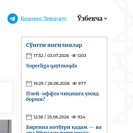
Ўзбекча
Бизнинг Telegram
Сўнгги янгиликлар
17:52 / 03.07.2026
1203
Superliga qaytmoqda
19:29 / 26.06.2026
977
Плей-оффга чиқишга умид
борми?
12:36 / 25.06.2026
924
Биргина нотўғри қадам — ва
сиз ўйиндан ташқарида: