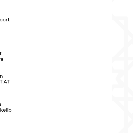
port
t
va
an
T AT
a
kelib