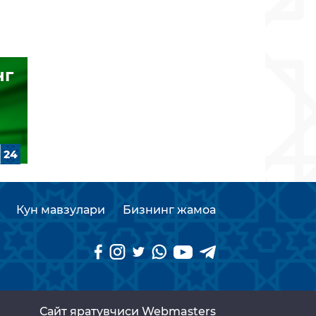
нг
Кун мавзулари
Бизнинг жамоа
Сайт яратувчиси Webmasters