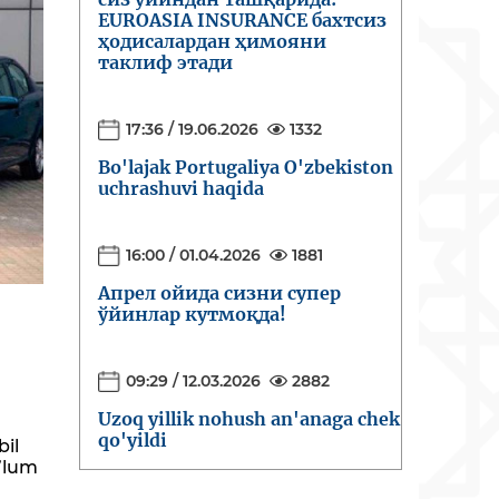
EUROASIA INSURANCE бахтсиз
ҳодисалардан ҳимояни
таклиф этади
17:36 / 19.06.2026
1332
Bo'lajak Portugaliya O'zbekiston
uchrashuvi haqida
16:00 / 01.04.2026
1881
Апрел ойида сизни супер
ўйинлар кутмоқда!
09:29 / 12.03.2026
2882
Uzoq yillik nohush an'anaga chek
qo'yildi
il
’lum