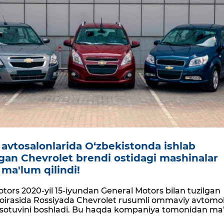
 avtosalonlarida O‘zbekistonda ishlab
lgan Chevrolet brendi ostidagi mashinalar
 ma'lum qilindi!
ors 2020-yil 15-iyundan General Motors bilan tuzilgan
doirasida Rossiyada Chevrolet rusumli ommaviy avtomob
sotuvini boshladi. Bu haqda kompaniya tomonidan ma