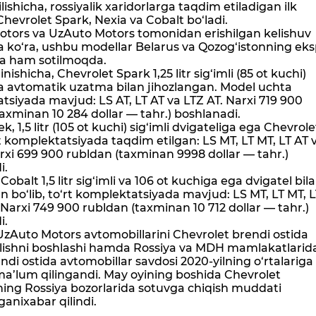
lishicha, rossiyalik xaridorlarga taqdim etiladigan ilk
hevrolet Spark, Nexia va Cobalt bo‘ladi.
otors va UzAuto Motors tomonidan erishilgan kelishuv
a ko‘ra, ushbu modellar Belarus va Qozog‘istonning eks
da ham sotilmoqda.
nishicha, Chevrolet Spark 1,25 litr sig‘imli (85 ot kuchi)
va avtomatik uzatma bilan jihozlangan. Model uchta
siyada mavjud: LS AT, LT AT va LTZ AT. Narxi 719 900
axminan 10 284 dollar — tahr.) boshlanadi.
, 1,5 litr (105 ot kuchi) sig‘imli dvigateliga ega Chevrole
t komplektatsiyada taqdim etilgan: LS MT, LT MT, LT AT 
rxi 699 900 rubldan (taxminan 9998 dollar — tahr.)
i.
Cobalt 1,5 litr sig‘imli va 106 ot kuchiga ega dvigatel bil
n bo‘lib, to‘rt komplektatsiyada mavjud: LS MT, LT MT, L
 Narxi 749 900 rubldan (taxminan 10 712 dollar — tahr.)
i.
UzAuto Motors avtomobillarini Chevrolet brendi ostida
ilishni boshlashi hamda Rossiya va MDH mamlakatlarid
di ostida avtomobillar savdosi 2020-yilning o‘rtalariga 
ma’lum qilingandi. May oyining boshida Chevrolet
ning Rossiya bozorlarida sotuvga chiqish muddati
ganixabar qilindi.