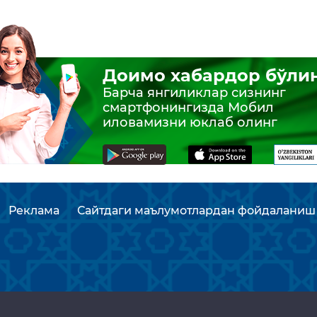
Доимо хабардор бўли
Барча янгиликлар сизнинг
смартфонингизда Мобил
иловамизни юклаб олинг
Реклама
Сайтдаги маълумотлардан фойдаланиш