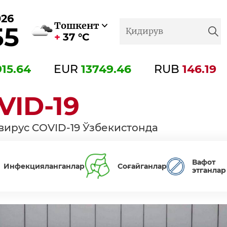
026
Тошкент
55
37 °C
915.64
EUR
13749.46
RUB
146.19
VID-19
вирус COVID-19 Ўзбекистонда
Вафот
Инфекцияланганлар
Соғайганлар
этганлар