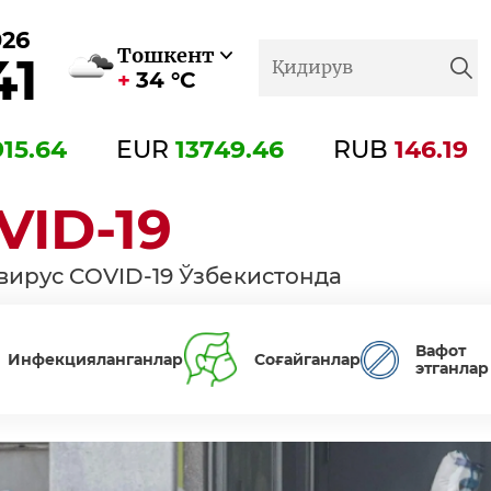
026
Тошкент
41
34 °C
915.64
EUR
13749.46
RUB
146.19
VID-19
вирус COVID-19 Ўзбекистонда
Вафот
Инфекцияланганлар
Соғайганлар
этганлар