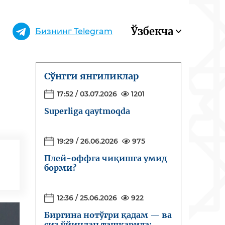
Ўзбекча
Бизнинг Telegram
Сўнгги янгиликлар
17:52 / 03.07.2026
1201
Superliga qaytmoqda
19:29 / 26.06.2026
975
Плей-оффга чиқишга умид
борми?
12:36 / 25.06.2026
922
Биргина нотўғри қадам — ва
сиз ўйиндан ташқарида: