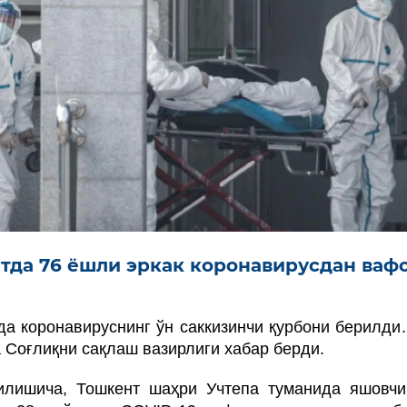
тда 76 ёшли эркак коронавирусдан ваф
да коронавируснинг ўн саккизинчи қурбони берилди.
 Соғлиқни сақлаш вазирлиги хабар берди.
илишича, Тошкент шаҳри Учтепа туманида яшовчи