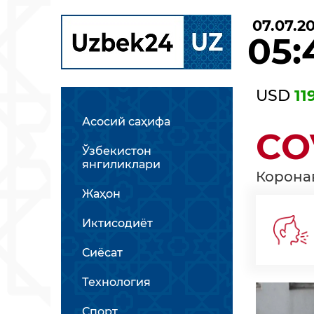
07.07.2
05:
USD
11
Асосий саҳифа
CO
Ўзбекистон
янгиликлари
Корона
Жаҳон
Иктисодиёт
Сиёсат
Технология
Спорт