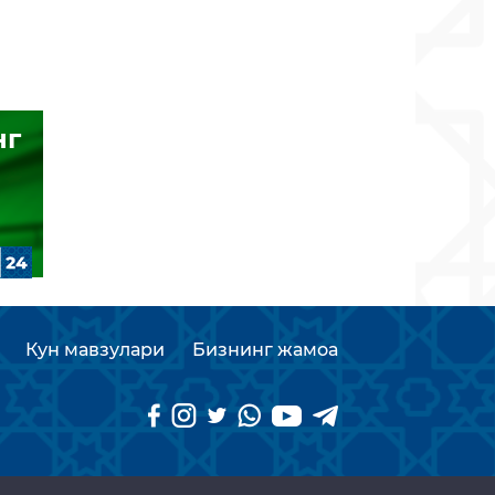
нг
Кун мавзулари
Бизнинг жамоа