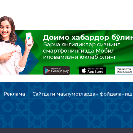
Доимо хабардор бўли
Барча янгиликлар сизнинг
смартфонингизда Мобил
иловамизни юклаб олинг
Реклама
Сайтдаги маълумотлардан фойдаланиш