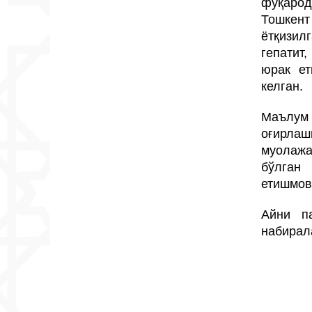
фуқарод
Тошкент
ётқизил
гепатит
юрак ет
келган.
Маълум
оғирлаш
муолажа
бўлга
етишмов
Айни п
набирал