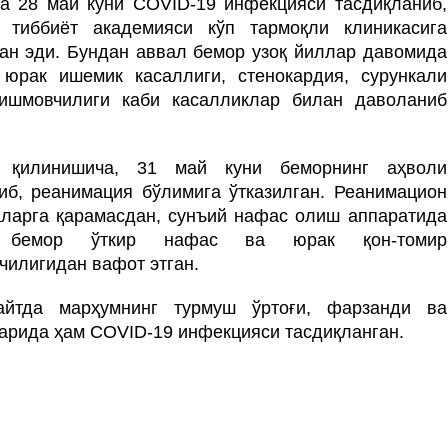
а 28 май куни COVID-19 инфекцияси тасдиқланиб,
 тиббиёт академияси кўп тармоқли клиникасига
ган эди. Бундан аввал бемор узоқ йиллар давомида
, юрак ишемик касаллиги, стенокардия, сурункали
ишмовчилиги каби касалликлар билан даволаниб
 қилинишича, 31 май куни беморнинг аҳволи
иб, реанимация бўлимига ўтказилган. Реанимацион
ларга қарамасдан, сунъий нафас олиш аппаратида
н бемор ўткир нафас ва юрак қон-томир
чилигидан вафот этган.
айтда марҳумнинг турмуш ўртоғи, фарзанди ва
арида ҳам COVID-19 инфекцияси тасдиқланган.