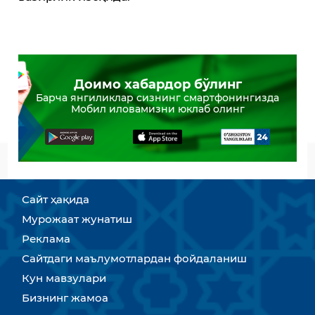
Доимо хабардор бўлинг
Барча янгиликлар сизнинг смартфонингизда
Мобил иловамизни юклаб олинг
Сайт ҳақида
Мурожаат жунатиш
Реклама
Сайтдаги маълумотлардан фойдаланиш
Кун мавзулари
Бизнинг жамоа