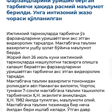
Фарзандларини уришиб берган
тарбиячи ҳақида расмий маълумот
берилди. Унга интизомий жазо
чораси қўлланилган
Ижтимоий тармоқларда тарбиячи ўз
фарзандларини уришаётгани акс этган
видеоролик тарқалди. Мактабгача таълим
вазирлиги ушбу ҳолат бўйича маълумот
берди.
Жорий йил 26 июль куни ижтимоий
тармоқларда машғулотни тасвирга олишга
халақит бераётган фарзандларини
уришаётган тарбиячи акс этган видеоролик
тарқади.
Мактабгача таълим вазирлиги томонидан
роликдаги аёл Наманган вилояти, Чортоқ
тумани 7-сонли мактабгача таълим ташкилоти
тарбиячиси Ҳ.Н. эканлиги аниқланди.
Ҳ.Н. 1982 йилда туғилган, маълумоти олий.
Мактабгача таълим тизимида бир неча
йилдан бери ишлаб келади. Ўтган давр