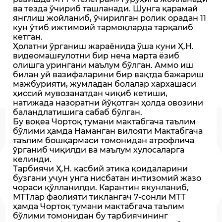
ва тезда ўчириб ташланади. Шунга қарамай
янглиш жойланиб, ўчирилган ролик орадан 11
кун ўтиб ижтимоий тармоқларда тарқалиб
кетган.
Ҳолатни ўрганиш жараёнида ўша куни Ҳ.Н.
видеомашғулотни бир неча марта ёзиб
олишга урингани маълум бўлган. Аммо иш
билан уй вазифаларини бир вақтда бажариш
мажбурияти, жумладан болалар хархашаси
ҳиссий мувозанатдан чиқиб кетиши,
натижада назоратни йўқотган ҳолда овозини
баландлатишига сабаб бўлган.
Бу воқеа Чортоқ тумани мактабгача таълим
бўлими ҳамда Наманган вилояти Мактабгача
таълим бошқармаси томонидан атрофлича
ўрганиб чиқилди ва маълум хулосаларга
келинди.
Тарбиячи Ҳ.Н. касбий этика қоидаларини
бузгани учун унга нисбатан интизомий жазо
чораси қўлланилди. Карантин якунланиб,
МТТлар фаолияти тиклангач 7-сонли МТТ
ҳамда Чортоқ тумани мактабгача таълим
бўлими томонидан бу тарбиячининг