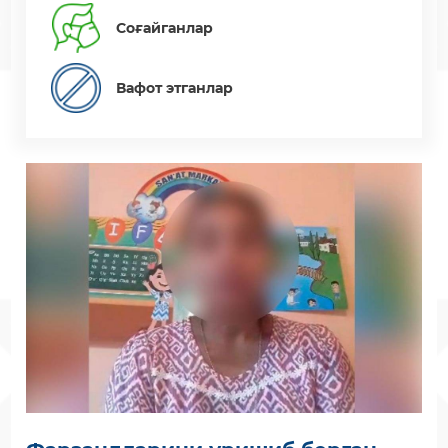
Соғайганлар
Вафот этганлар