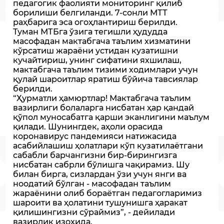
педагогик фаолияти мониторинг қилиб
борилиши белгиланди. 7-сонли МТТ
раҳбарига эса огоҳлантириш берилди.
Туман МТБга ўзига тегишли ҳудудда
масофадан мактабгача таълим хизматини
кўрсатиш жараёни устидан кузатишни
кучайтириш, унинг сифатини яхшилаш,
мактабгача таълим тизими ходимлари учун
қулай шароитлар яратиш бўйича тавсиялар
берилди.
“Ҳурматли ҳамюртлар! Мактабгача таълим
вазирлиги болаларга нисбатан ҳар қандай
қўпол муносабатга қарши эканлигини маълум
қилади. Шунингдек, аҳоли орасида
коронавирус пандемияси натижасида
асабийлашиш ҳолатлари кўп кузатилаётгани
сабабли барчангизни бир-бирингизга
нисбатан сабрли бўлишга чақирамиз. Шу
билан бирга, сизлардан ўзи учун янги ва
ноодатий бўлган - масофадан таълим
жараёнини олиб бораётган педагогларимиз
шароити ва ҳолатини тушунишга ҳаракат
қилишингизни сўраймиз”, - дейилади
вазирлик изоҳида.