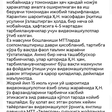
мобайнида у томонидан ҳеч қандай ножўя
ҳаракатлар амалга оширилмаган ва иш
берувчи томонидан ижобий таърифланади.
Карантин шароитида Ҳ.Н. масофадан ўқитиш
усулини ўзлаштирган ҳолда, бир неча ой
мобайнида, ҳафтасига 4-5 мартадан
тарбияланувчилар учун видеомашғулотлар
ўтиб келган.
Ёз мавсуми бошланиши МТТларда
соғломлаштириш даври ҳисобланиб, тартибга
кўра бу вақтда фаол таълим жараёни
тўхтатилади. Аммо бир неча ташаббускор
тарбиячилар, улар қаторида Ҳ.Н. ҳам,
тарбияланувчиларнинг бўш вақти мазмунли
ва фойдали ўтиши учун видеомашғулотларни
давом эттиришга қарор қиладилар, дейилади
маълумотда.
Жорий йил 15 июль куни уй шароитида
видеомашғулотни ёзиб олиш жараёнида Ҳ.Н.
ўз фарзандларини тарбиячи касбий
этикасига зид равишда қўпол тарзда койиб
ташлайди. Бу ҳолат акс этган ролик кейин
тайёрланган видеомашғулот ўрнига, янглиш
равишда МТТ «Телеграм» гуруҳига жойланади