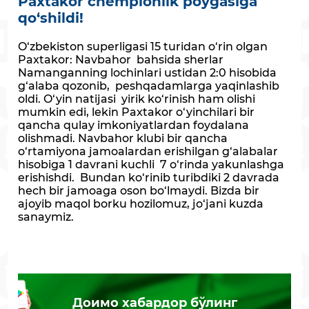
Paxtakor chempionlik poygasiga
qo‘shildi!
O‘zbekiston superligasi 15 turidan o‘rin olgan
Paxtakor: Navbahor bahsida sherlar
Namanganning lochinlari ustidan 2:0 hisobida
g‘alaba qozonib, peshqadamlarga yaqinlashib
oldi. O‘yin natijasi yirik ko‘rinish ham olishi
mumkin edi, lekin Paxtakor o‘yinchilari bir
qancha qulay imkoniyatlardan foydalana
olishmadi. Navbahor klubi bir qancha
o‘rtamiyona jamoalardan erishilgan g‘alabalar
hisobiga 1 davrani kuchli 7 o‘rinda yakunlashga
erishishdi. Bundan ko‘rinib turibdiki 2 davrada
hech bir jamoaga oson bo‘lmaydi. Bizda bir
ajoyib maqol borku hozilomuz, jo‘jani kuzda
sanaymiz.
Доимо хабардор бўлинг