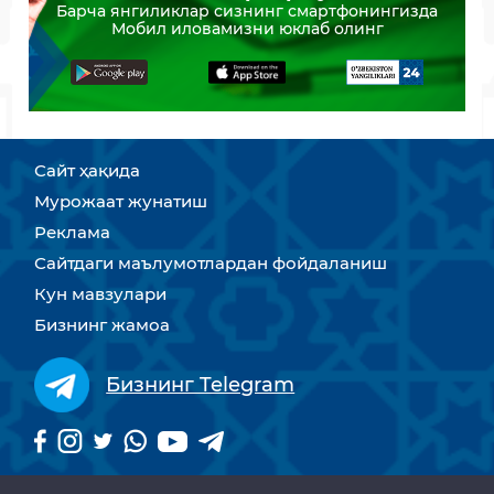
Барча янгиликлар сизнинг смартфонингизда
Мобил иловамизни юклаб олинг
Сайт ҳақида
Мурожаат жунатиш
Реклама
Сайтдаги маълумотлардан фойдаланиш
Кун мавзулари
Бизнинг жамоа
Бизнинг Telegram